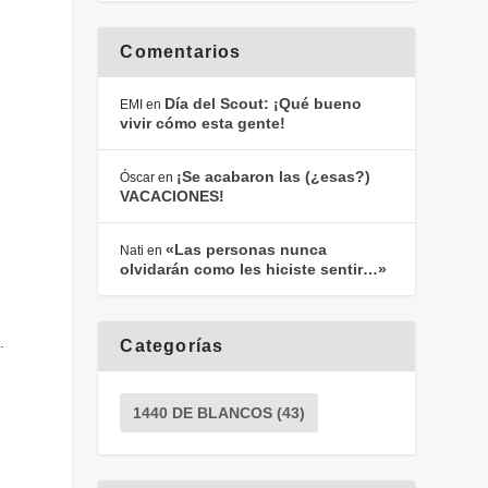
Comentarios
Día del Scout: ¡Qué bueno
EMI
en
vivir cómo esta gente!
¡Se acabaron las (¿esas?)
Óscar
en
VACACIONES!
«Las personas nunca
Nati
en
olvidarán como les hiciste sentir…»
.
Categorías
1440 DE BLANCOS
(43)