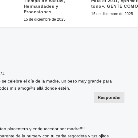
Tiempo de Saetas,
Para el 2011, «prime
Hermandades y
todo», GENTE COMO
Procesiones
15 de diciembre de 2025
15 de diciembre de 2025
:24
se celebre el día de la madre, un beso muy grande para
 todos mis amog@s allá donde estén.
Responder
an placentero y enriquecedor ser madre!!!!
rente de la nursery con tu carita regordeta y tus ojitos